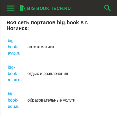
menu
search
BIG-BOOK-TECH.RU
Вся сеть порталов big-book в г.
Ногинск:
big-
book-
автотематика
avto.ru
big-
book-
отдых и развлечения
relax.ru
big-
book-
образовательные услуги
edu.ru